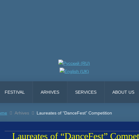
FESTIVAL
ARHIVES
SERVICES
ABOUT US
ome
Arhives
Laureates of “DanceFest” Competition
Laureates of “DanceFest” Compet