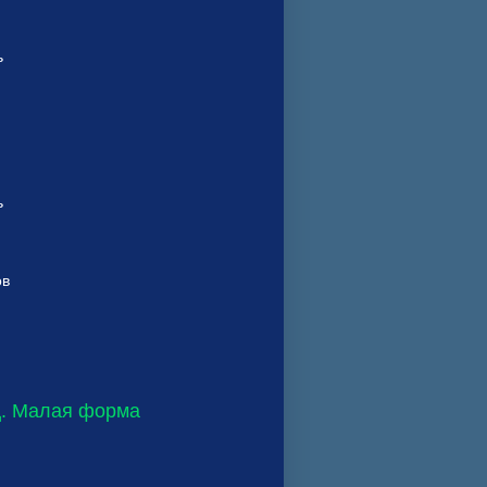
ь
ь
ов
 Малая форма