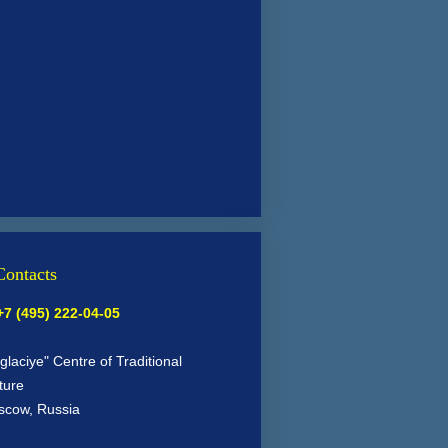
ontacts
7 (495) 222-04-05
glaciye" Centre of Traditional
ture
cow, Russia