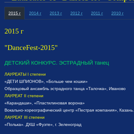
2015 г
2014 г
2013 г
2012 г
2011 г
2010 г
2015 г
"DanceFest-2015"
ДЕТСКИЙ КОНКУРС. ЭСТРАДНЫЙ танец
ЛАУРЕАТЫ I степени
«ДЕТИ ШПИОНОВ», «Больше чем кошки»
Образцовый ансамбль эстрадного танца «Талочка», Иваново
ЛАУРЕАТ II степени
«Карандаши», «Пластилиновая ворона»
Вокально-хореографический центр «Пестрая компания», Казань
ЛАУРЕАТ III степени
«Полька». ДХШ «Фуэте», г. Зеленоград