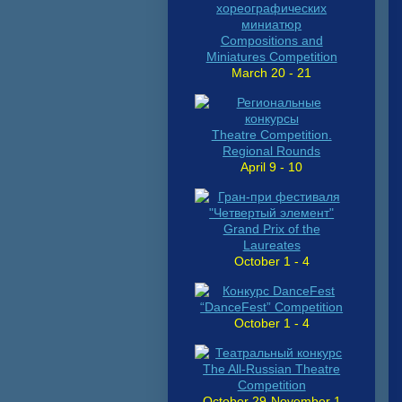
Compositions and
Miniatures Competition
March 20 - 21
Theatre Competition.
Regional Rounds
April 9 - 10
Grand Prix of the
Laureates
October 1 - 4
“DanceFest” Competition
October 1 - 4
The All-Russian Theatre
Competition
October 29-
November 1